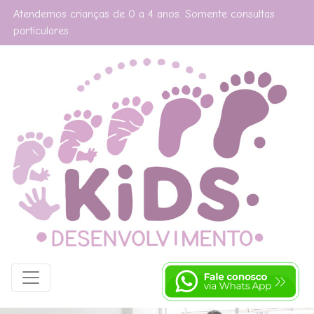
Atendemos crianças de 0 a 4 anos. Somente consultas
particulares.