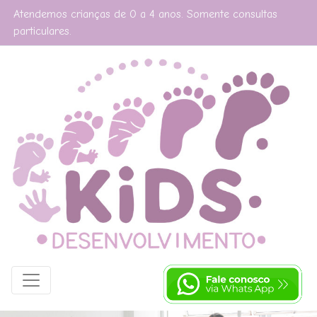
Atendemos crianças de 0 a 4 anos. Somente consultas
particulares.