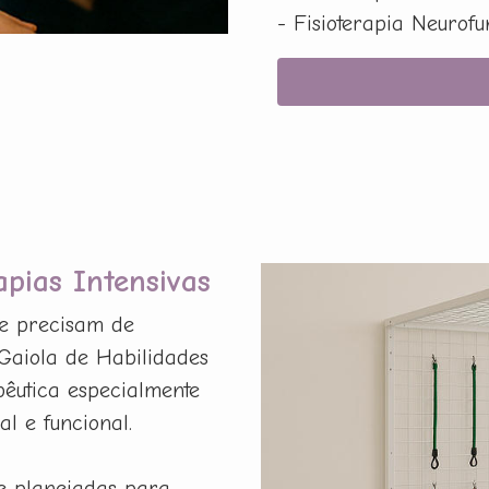
- Fisioterapia Neurof
apias Intensivas
ue precisam de
 Gaiola de Habilidades
pêutica especialmente
al e funcional.
e planejadas para