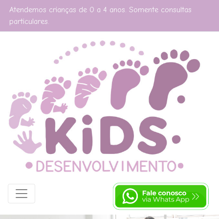
Atendemos crianças de 0 a 4 anos. Somente consultas
particulares.