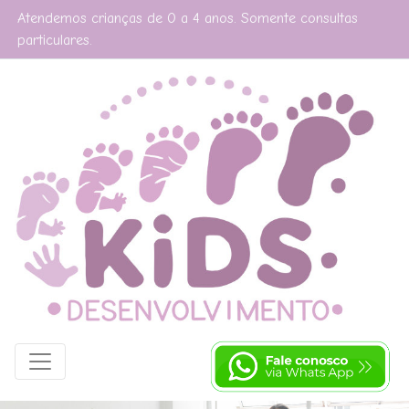
Atendemos crianças de 0 a 4 anos. Somente consultas
particulares.