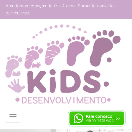
Atendemos crianças de 0 a 4 anos. Somente consultas
particulares.