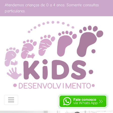
Atendemos crianças de 0 a 4 anos. Somente consultas
particulares.