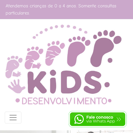
Atendemos crianças de 0 a 4 anos. Somente consultas
particulares.