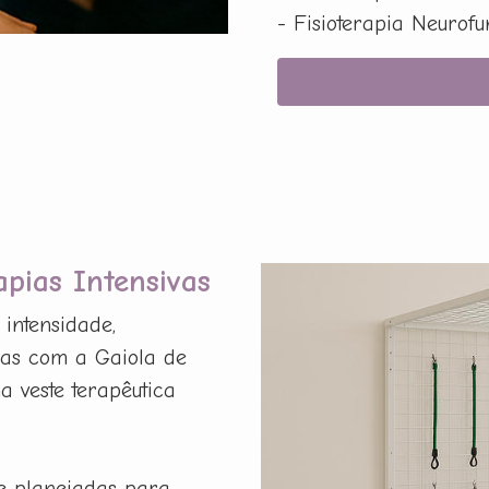
- Fisioterapia Neurof
apias Intensivas
intensidade,
mas com a Gaiola de
a veste terapêutica
e planejadas para