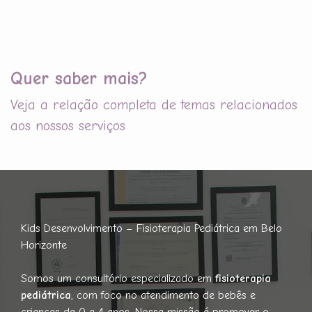
Quer saber mais?
Veja a relação completa de temas relacionados
aos nossos serviços
Kids Desenvolvimento – Fisioterapia Pediátrica em Belo
Horizonte
Somos um consultório especializado em
fisioterapia
pediátrica
, com foco no atendimento de bebês e
crianças de 0 a 4 anos. Nossa missão é promover o