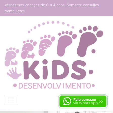
Atendemos crianças de 0 a 4 anos. Somente consultas
particulares.