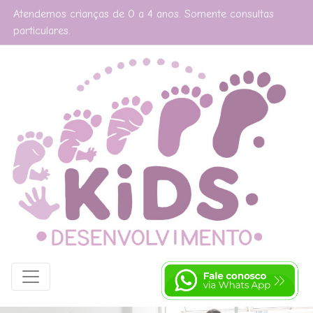
Atendemos crianças de 0 a 4 anos. Somente consultas
particulares.