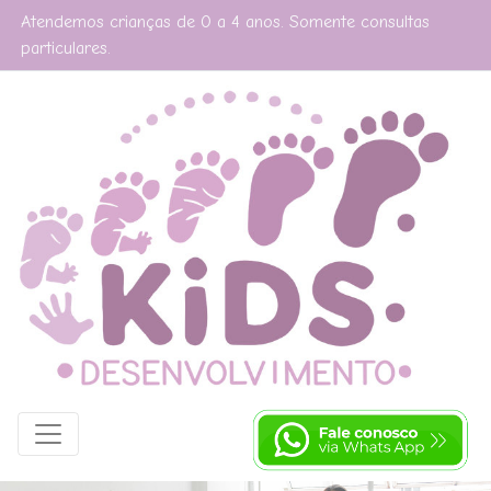
Atendemos crianças de 0 a 4 anos. Somente consultas
particulares.