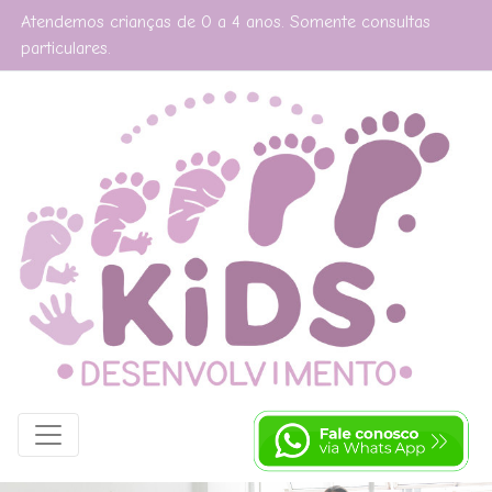
Atendemos crianças de 0 a 4 anos. Somente consultas
particulares.