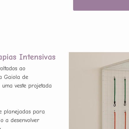
apias Intensivas
oltados ao
 a Gaiola de
a uma veste projetada
e planejadas para
do a desenvolver
.