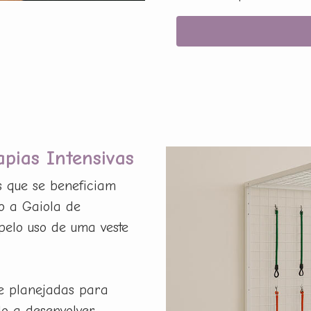
apias Intensivas
s que se beneficiam
o a Gaiola de
pelo uso de uma veste
e planejadas para
do a desenvolver