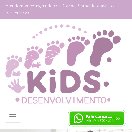
Atendemos crianças de 0 a 4 anos. Somente consultas
particulares.