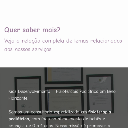
Quer saber mais?
Veja a relação completa de temas relacionados
aos nossos serviços
Kids Desenvolvimento – Fisioterapia Pediátrica em Belo
Horizonte
Somos um consultório especializado em
fisioterapia
pediátrica
, com foco no atendimento de bebês e
crianças de 0 a 4 anos. Nossa missão é promover o