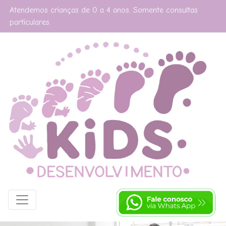
Atendemos crianças de 0 a 4 anos. Somente consultas
particulares.