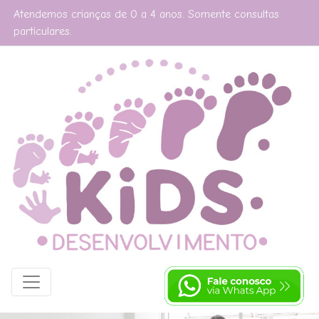
Atendemos crianças de 0 a 4 anos. Somente consultas
particulares.