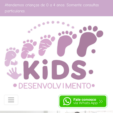
Atendemos crianças de 0 a 4 anos. Somente consultas
particulares.