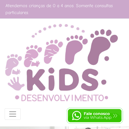
Atendemos crianças de 0 a 4 anos. Somente consultas
particulares.