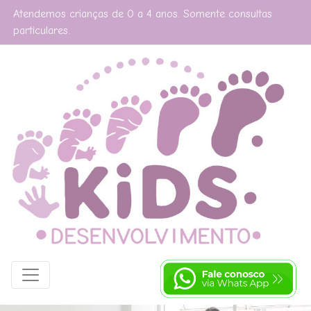
Atendemos crianças de 0 a 4 anos. Somente consultas
particulares.