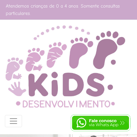
Atendemos crianças de 0 a 4 anos. Somente consultas
particulares.