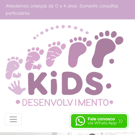
Atendemos crianças de 0 a 4 anos. Somente consultas
particulares.