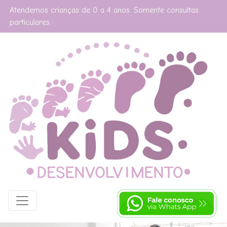
Atendemos crianças de 0 a 4 anos. Somente consultas
particulares.