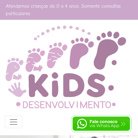
Atendemos crianças de 0 a 4 anos. Somente consultas
particulares.