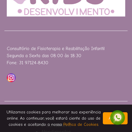
Consultório de Fisioterapia e Reabilitação Infantil
Segunda a Sexta das 08:00 às 18:30
Fone: 31 97124-8430
Utilizamos cookies para melhorar sua experiência
online. Ao continuar, você estará ciente do uso de
Home
Aceitar
cookies e aceitando a nossa
Política de Cookies
.
O Consultório
Atendimentos