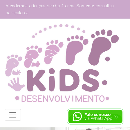
Atendemos crianças de 0 a 4 anos. Somente consultas
particulares.