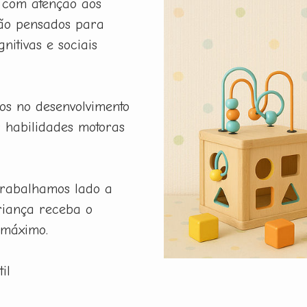
a com atenção aos
são pensados para
nitivas e sociais
os no desenvolvimento
r habilidades motoras
rabalhamos lado a
riança receba o
 máximo.
il